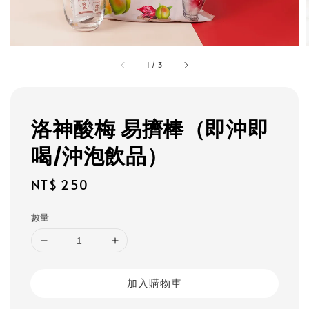
1
/
3
洛神酸梅 易擠棒（即沖即
喝/沖泡飲品）
Regular
NT$ 250
price
數量
加入購物車