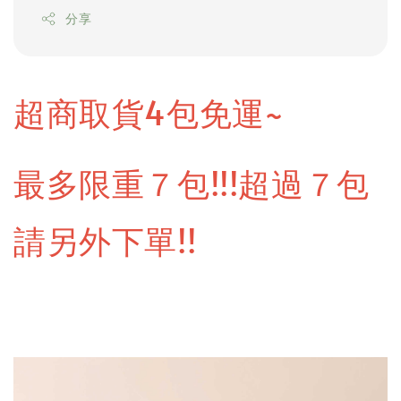
分享
超商取貨4包免運~
最多限重７包!!!
超過７包
請另外下單!!